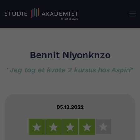

Bennit Niyonknzo
"
Jeg tog et kvote 2 kursus hos Aspiri
"
05.12.2022