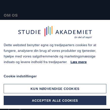
OM OS
Tlf. 88 27 17 87
info@studieakademiet.dk
Dette websted benytter egne og tredjeparters cookies for at
fungere, analysere din brug af vores produkter og tjenester,
Falkoner Allé 13, 1.
hjælpe med vores salgsfremmende og marketingsmæssige
2000 Frederiksberg
indsats og levere indhold fra tredjeparter.
Læs mere
Cookie indstillinger
KURSER
KUN NØDVENDIGE COOKIES
Jura
Medicin
ACCEPTER ALLE COOKIES
Psykologi