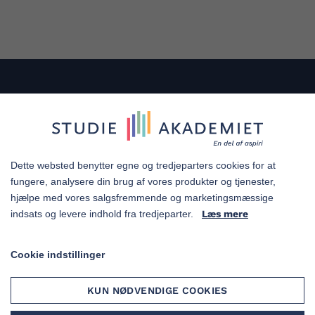
OM OS
Tlf. 88 27 17 87
Dette websted benytter egne og tredjeparters cookies for at
info@studieakademiet.dk
fungere, analysere din brug af vores produkter og tjenester,
hjælpe med vores salgsfremmende og marketingsmæssige
indsats og levere indhold fra tredjeparter.
Læs mere
Falkoner Allé 13, 1.
2000 Frederiksberg
Cookie indstillinger
KUN NØDVENDIGE COOKIES
KURSER