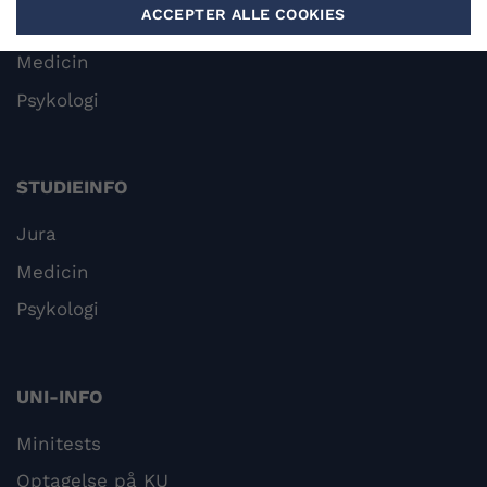
ACCEPTER ALLE COOKIES
Jura
Medicin
Psykologi
STUDIEINFO
Jura
Medicin
Psykologi
UNI-INFO
Minitests
Optagelse på KU