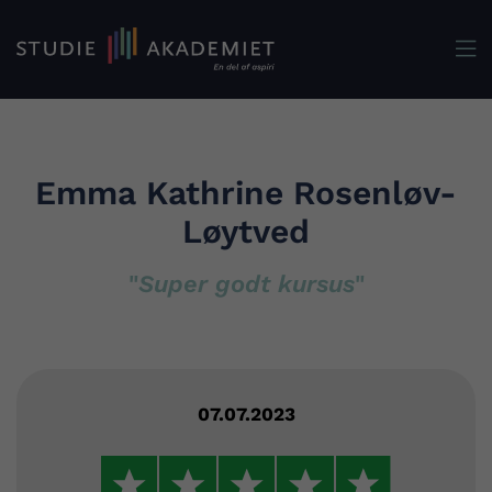

Emma Kathrine Rosenløv-
Løytved
"
Super godt kursus
"
07.07.2023