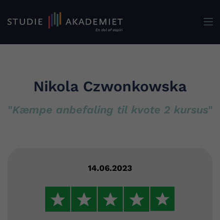

Nikola Czwonkowska
"
Kæmpe anbefaling til kvote 2 kursus
"
14.06.2023