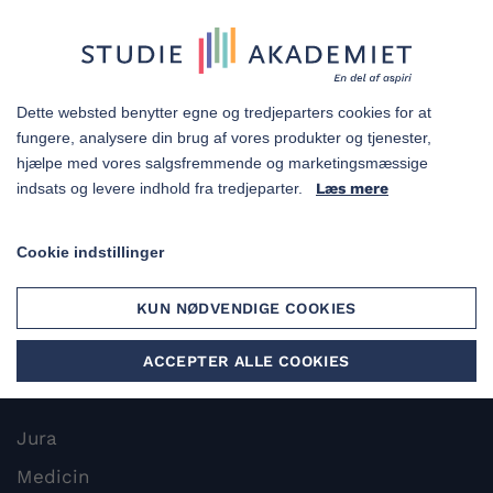
Falkoner Allé 13, 1.
2000 Frederiksberg
Dette websted benytter egne og tredjeparters cookies for at
fungere, analysere din brug af vores produkter og tjenester,
hjælpe med vores salgsfremmende og marketingsmæssige
KURSER
indsats og levere indhold fra tredjeparter.
Læs mere
Jura
Cookie indstillinger
Medicin
Psykologi
KUN NØDVENDIGE COOKIES
ACCEPTER ALLE COOKIES
STUDIEINFO
Jura
Medicin