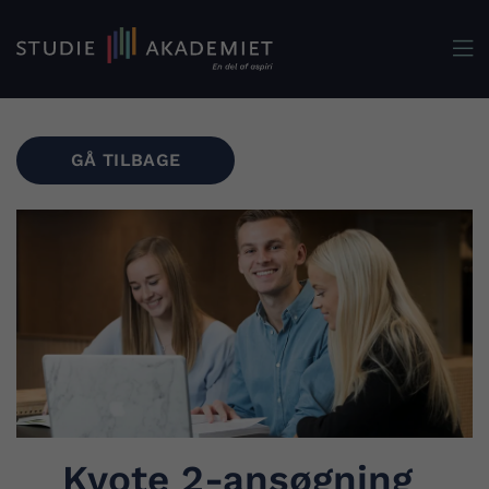

GÅ TILBAGE
Kvote 2-ansøgning