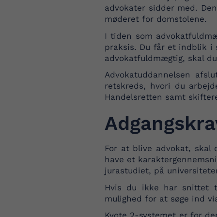
advokater sidder med. Den
møderet for domstolene.
I tiden som advokatfuldmæg
praksis. Du får et indblik 
advokatfuldmægtig, skal 
Advokatuddannelsen afslu
retskreds, hvori du arbej
Handelsretten samt skifter
Adgangskra
For at blive advokat, skal
have et karaktergennemsnit
jurastudiet, på universitet
Hvis du ikke har snittet 
mulighed for at søge ind vi
Kvote 2-systemet er for de