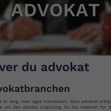
iver du advokat
dvokatbranchen
at er lang, men også interessant. Som advokat arbe
ere om den danske lovgivning. Du har møderet for 