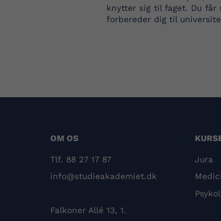
knytter sig til faget. Du få
forbereder dig til universi
OM OS
KURS
Tlf. 88 27 17 87
Jura
info@studieakademiet.dk
Medic
Psykol
Falkoner Allé 13, 1.