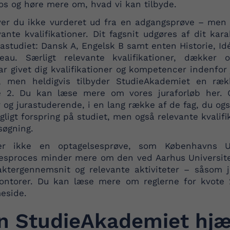
os og høre mere om, hvad vi kan tilbyde.
ver du ikke vurderet ud fra en adgangsprøve – men a
vante kvalifikationer. Dit fagsnit udgøres af dit kar
jurastudiet: Dansk A, Engelsk B samt enten Historie, Id
eau. Særligt relevante kvalifikationer, dækker ov
ar givet dig kvalifikationer og kompetencer indenfor
ng, men heldigvis tilbyder StudieAkademiet en ræk
vote 2. Du kan læse mere om vores juraforløb
her
. 
er og jurastuderende, i en lang række af de fag, du ogs
agligt forspring på studiet, men også relevante kvalif
søgning.
r ikke en optagelsesprøve, som Københavns Uni
lsesproces minder mere om den ved Aarhus Universite
raktergennemsnit og relevante aktiviteter – såsom j
tkontorer. Du kan læse mere om reglerne for kvote 2
eside.
n StudieAkademiet hjæ