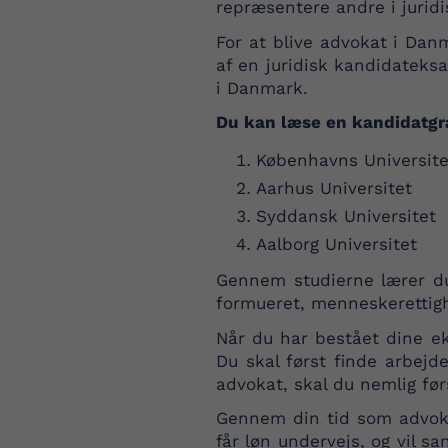
repræsentere andre i juridis
For at blive advokat i Dan
af en juridisk kandidateks
i Danmark.
Du kan læse en kandidatgrad
Københavns Universite
Aarhus Universitet
Syddansk Universitet
Aalborg Universitet
Gennem studierne lærer du
formueret, menneskerettighe
Når du har bestået dine e
Du skal først finde arbejd
advokat, skal du nemlig førs
Gennem din tid som advoka
får løn undervejs, og vil 