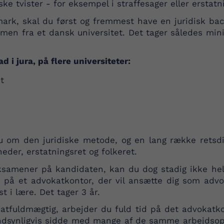
ke tvister - for eksempel i straffesager eller erstatn
mark, skal du først og fremmest have en juridisk bac
amen fra et dansk universitet. Det tager således mini
 i jura, på flere universiteter:
t
 om den juridiske metode, og en lang række retsdisc
der, erstatningsret og folkeret.
ksamener på kandidaten, kan du dog stadig ikke hel
e på et advokatkontor, der vil ansætte dig som advo
t i lære. Det tager 3 år.
tfuldmægtig, arbejder du fuld tid på det advokatkon
sandsynligvis sidde med mange af de samme arbejdso