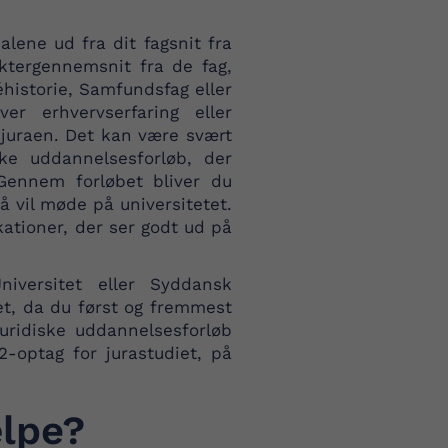
lene ud fra dit fagsnit fra
aktergennemsnit fra de fag,
éhistorie, Samfundsfag eller
er erhvervserfaring eller
 juraen. Det kan være svært
ke uddannelsesforløb, der
Gennem forløbet bliver du
å vil møde på universitetet.
ikationer, der ser godt ud på
versitet eller Syddansk
t, da du først og fremmest
uridiske uddannelsesforløb
-optag for jurastudiet, på
lpe?