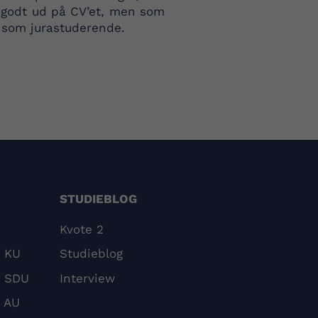
ser godt ud på CV’et, men som
e som jurastuderende.
STUDIEBLOG
Kvote 2
å KU
Studieblog
å SDU
Interview
 AU