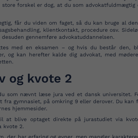
 store forskel er dog, at du som advokatfuldmægtig 
tig, får du viden om faget, så du kan bruge al den 
i sagsbehandling, klientkontakt, procedure osv. Side
du desuden gennemføre advokatuddannelsen.
ttes med en eksamen – og hvis du består den, bli
der, og kan herefter kalde dig advokat, med mødere
etten.
v og kvote 2
 du som nævnt læse jura ved et dansk universitet. Fo
 fra gymnasiet, på omkring 9 eller derover. Du kan 
ernes hjemmesider.
til at blive optaget direkte på jurastudiet via kvo
a kvote 2.
m, der har erfaring og evner, men mangler karakterern