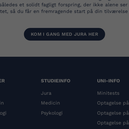
r således et solidt fagligt forspring, der ikke alene 
tetet, så du får en fremragende start på din tilværels
KOM I GANG MED JURA HER
ER
STUDIEINFO
UNI-INFO
Jura
Minitests
in
Medicin
Optagelse p
ogi
Psykologi
Optagelse p
Optagelse på