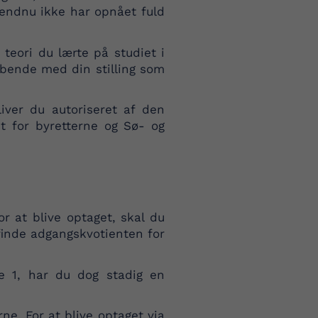
endnu ikke har opnået fuld
teori du lærte på studiet i
løbende med din stilling som
ver du autoriseret af den
t for byretterne og Sø- og
r at blive optaget, skal du
finde adgangskvotienten for
te 1, har du dog stadig en
e. For at blive optaget via