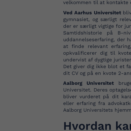
velkommen til at kontakte 
Ved Aarhus Universitet
bli
gymnasiet, og særligt rele
der er særligt vigtige for 
Samtidshistorie på B-niv
uddannelseserfaring, der h
at finde relevant erfari
opkvalificerer dig til k
undervist af dygtige jurist
Det giver dig ikke blot et f
dit CV og på en kvote 2-an
Aalborg Universitet
bruge
Universitet. Deres optage
bliver vurderet på dit ka
eller erfaring fra advoka
Aalborg Universitets hjemm
Hvordan ka